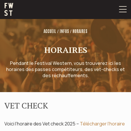
Passer
au
contenu
/
/
ACCUEIL
INFOS
HORAIRES
HORAIRES
Pendant le Festival Western, vous trouverez ici les
horaires des passes compétiteurs, des vet-checks et
des réchauffements.
VET CHECK
Voici l’horaire des Vet check 2025 –
Télécharger l’horaire