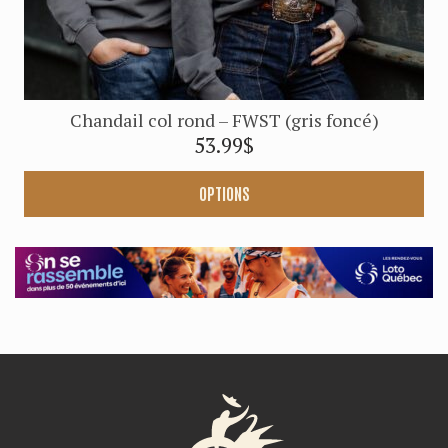
produit
Chandail col rond – FWST (gris foncé)
53.99
$
OPTIONS