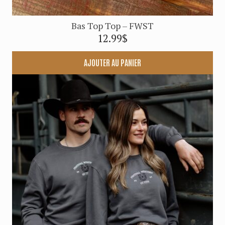
Bas Top Top – FWST
12.99
$
AJOUTER AU PANIER
Ce
produit
a
plusieurs
variations.
Les
options
peuvent
être
choisies
sur
la
page
du