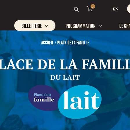
0
EN
BILLETTERIE
PROGRAMMATION
LE CH
/
ACCUEIL
PLACE DE LA FAMILLE
NOU
LACE DE LA FAMIL
Galop
Tél
Sans
Bénévoles
DU LAIT
Heur
Partenaires
du l
Emplois
Heur
du lu
581 
info