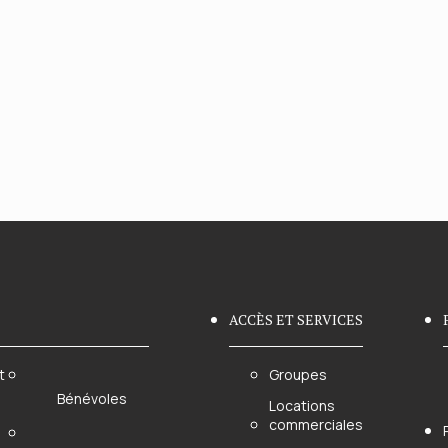
ACCÈS ET SERVICES
t
Groupes
Bénévoles
Locations
commerciales