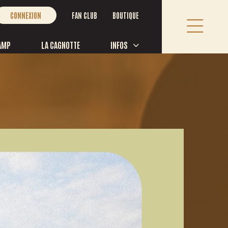
FAN CLUB
BOUTIQUE
CONNEXION
AMP
LA CAGNOTTE
INFOS
S JOINDRE
éphone:
418 365-7524
 frais:
1 877 493-7837
es d’ouverture des bureaux du Festival:
undi au vendredi, de 8h30 à 12h et de 13h à 16h30
es d'ouverture de la ligne téléphonique:
ndi au vendredi, de 9h à 12h et de 13h à 16h
Rue St Paul bureau 107, Saint-Tite, Québec G0X 3H0, Canada
@festivalwestern.com