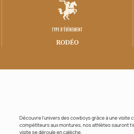
Place de la famille
SUIV
Concours
TYPE D’ÉVÈNEMENT
RODÉO
Découvre l’univers des cowboys grâce à une visite c
compétiteurs aux montures, nos athlètes sauront t’en
visite se déroule en calèche.