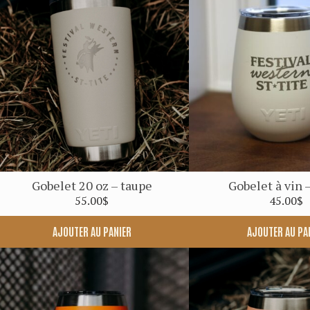
Gobelet 20 oz – taupe
Gobelet à vin 
55.00
$
45.00
$
AJOUTER AU PANIER
AJOUTER AU PA