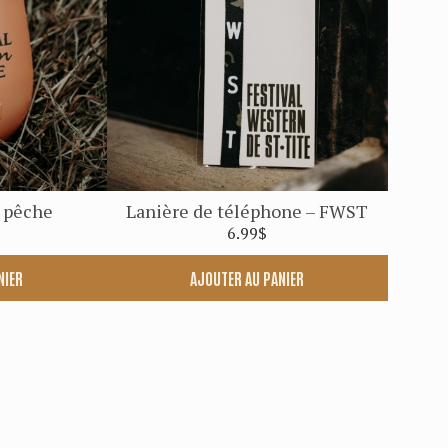
– pêche
Lanière de téléphone – FWST
6.99
$
NIER
AJOUTER AU PANIER