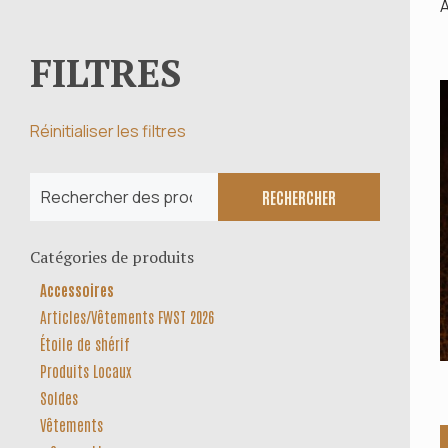
Groupes
A
Locations commerciales
FILTRES
Service de navette
Réinitialiser les filtres
Rechercher :
RECHERCHER
Catégories de produits
Accessoires
Articles/Vêtements FWST 2026
Étoile de shérif
Produits Locaux
Soldes
Vêtements