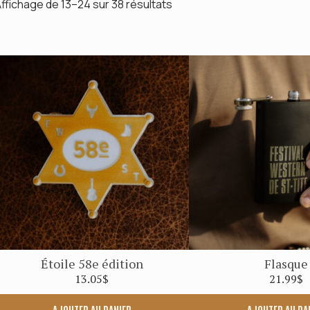
Place de la famille
ffichage de 13–24 sur 38 résultats
SUIV
Concours
Étoile 58e édition
Flasque
13.05
$
21.99
$
AJOUTER AU PANIER
AJOUTER AU PA