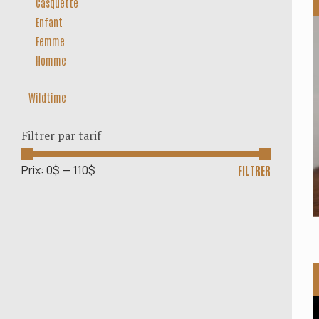
Casquette
Enfant
Femme
Homme
Wildtime
Filtrer par tarif
Prix
Prix
Prix:
0$
—
110$
FILTRER
min
max