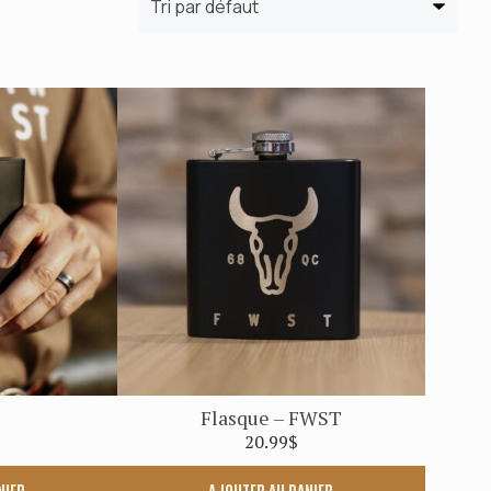
EZ-NOUS !
Flasque – FWST
20.99
$
NIER
AJOUTER AU PANIER