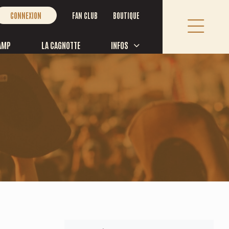
FAN CLUB
BOUTIQUE
CONNEXION
AMP
LA CAGNOTTE
INFOS
S JOINDRE
éphone:
418 365-7524
 frais:
1 877 493-7837
es d’ouverture des bureaux du Festival:
undi au vendredi, de 8h30 à 12h et de 13h à 16h30
es d'ouverture de la ligne téléphonique:
ndi au vendredi, de 9h à 12h et de 13h à 16h
Rue St Paul bureau 107, Saint-Tite, Québec G0X 3H0, Canada
@festivalwestern.com