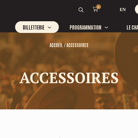
0
EN
BILLETTERIE
PROGRAMMATION
LE CH
/
ACCUEIL
ACCESSOIRES
NOU
Galop
Tél
ACCESSOIRES
Sans
Bénévoles
Heur
Partenaires
du l
Emplois
Heur
du lu
581 
info