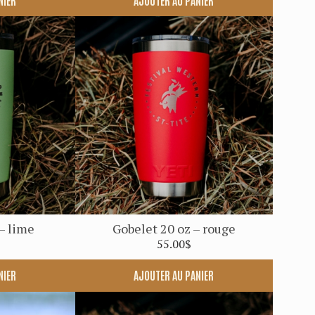
– lime
Gobelet 20 oz – rouge
55.00
$
NIER
AJOUTER AU PANIER