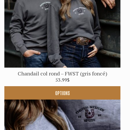
être
choisies
sur
la
page
du
produit
Chandail col rond – FWST (gris foncé)
53.99
$
OPTIONS
Ce
produit
a
plusieurs
variations.