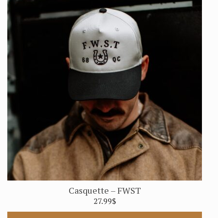
Casquette – FWST
27.99
$