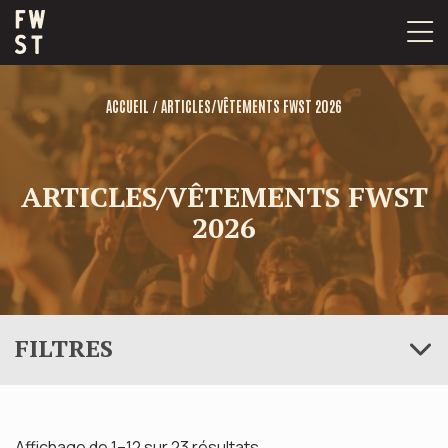
Passer
au
contenu
/
ACCUEIL
ARTICLES/VÊTEMENTS FWST 2026
ARTICLES/VÊTEMENTS FWST
2026
FILTRES
Affichage de 1–12 sur 23 résultats