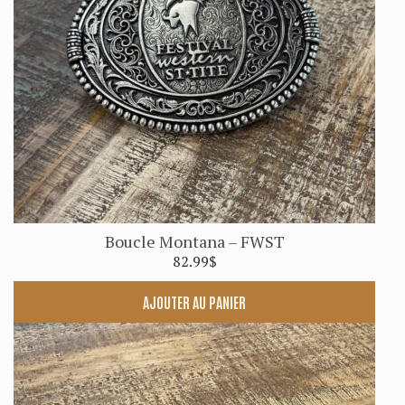
Boucle Montana – FWST
82.99
$
AJOUTER AU PANIER