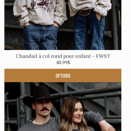
sur
la
page
du
produit
Chandail à col rond pour enfant – FWST
40.99
$
OPTIONS
Ce
produit
a
plusieurs
variations.
Les
options
peuvent