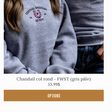
Les
options
peuvent
être
choisies
sur
la
page
du
produit
Chandail col rond – FWST (gris pâle)
53.99
$
OPTIONS