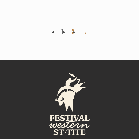
1
2
→