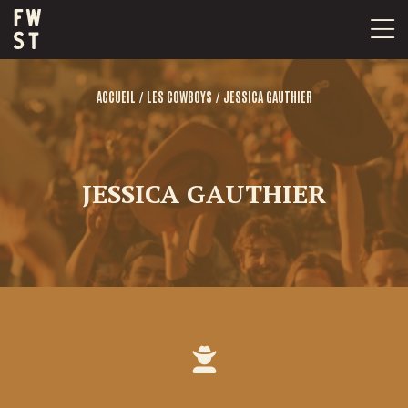
Passer
au
contenu
/
/
ACCUEIL
LES COWBOYS
JESSICA GAUTHIER
JESSICA GAUTHIER