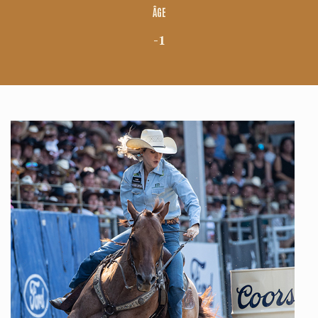
ÂGE
-1