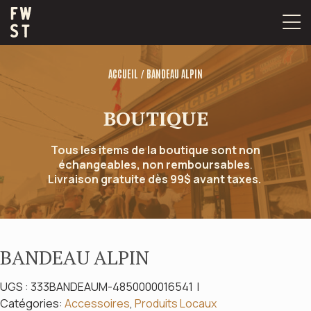
Passer
au
contenu
/
ACCUEIL
BANDEAU ALPIN
BOUTIQUE
Tous les items de la boutique sont non
échangeables, non remboursables
.
Livraison gratuite dès 99$ avant taxes.
BANDEAU ALPIN
UGS :
333BANDEAUM-4850000016541
Catégories:
Accessoires
,
Produits Locaux