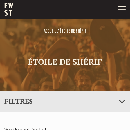
Passer
au
contenu
/
ACCUEIL
ÉTOILE DE SHÉRIF
ÉTOILE DE SHÉRIF
FILTRES
Voici le seul résultat