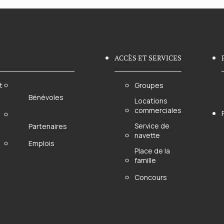
34.99$.
20.99$.
79.99$.
47.99
ACCÈS ET SERVICES
t
Groupes
Bénévoles
Locations
commerciales
Service de
Partenaires
navette
Emplois
Place de la
famille
Concours