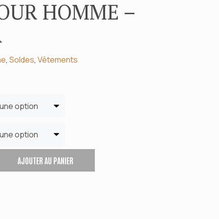
POUR HOMME –
EZ-NOUS !
R
me
,
Soldes
,
Vêtements
AJOUTER AU PANIER