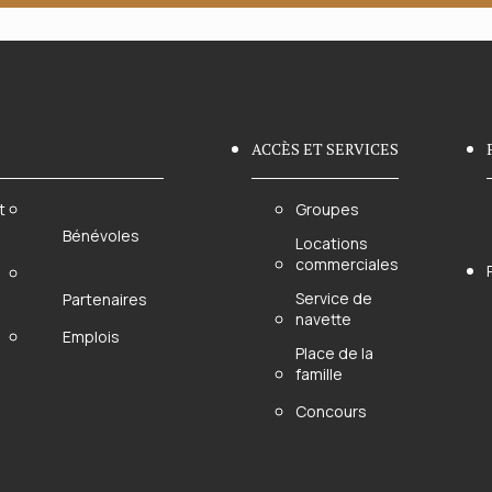
69.99$.
41.99$.
ACCÈS ET SERVICES
t
Groupes
Bénévoles
Locations
commerciales
Service de
Partenaires
navette
Emplois
Place de la
famille
Concours