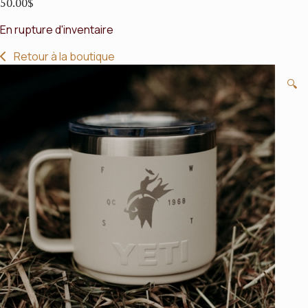
50.00
$
En rupture d'inventaire
Retour à la boutique
🔍