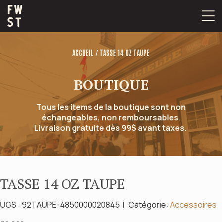
Passer
au
contenu
/
ACCUEIL
TASSE 14 OZ TAUPE
BOUTIQUE
Tous les items de la boutique sont non
échangeables, non remboursables
.
Livraison gratuite dès 99$ avant taxes.
TASSE 14 OZ TAUPE
UGS :
92TAUPE-4850000020845
Catégorie:
Accessoires