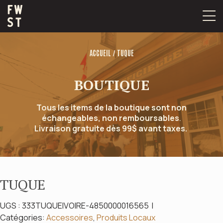
Passer
au
contenu
/
ACCUEIL
TUQUE
BOUTIQUE
Tous les items de la boutique sont non
échangeables, non remboursables
.
Livraison gratuite dès 99$ avant taxes.
TUQUE
UGS :
333TUQUEIVOIRE-4850000016565
Catégories:
Accessoires
,
Produits Locaux