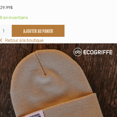
29.99
$
8 en inventaire
quantité
AJOUTER AU PANIER
de
Alternative:
Tuque
Retour à la boutique
🔍