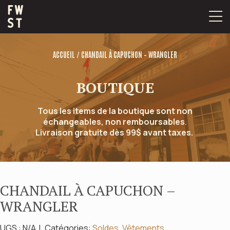
Passer
au
contenu
/
ACCUEIL
CHANDAIL À CAPUCHON – WRANGLER
BOUTIQUE
Tous les items de la boutique sont non
échangeables, non remboursables
.
Livraison gratuite dès 99$ avant taxes.
CHANDAIL À CAPUCHON –
WRANGLER
UGS :
N/A
Catégories:
Soldes
,
Vêtements