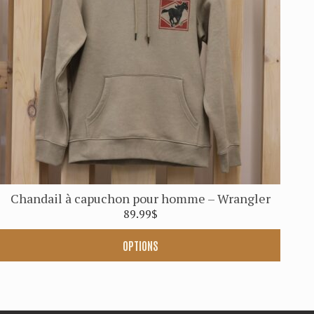
options
peuvent
être
choisies
sur
la
page
du
produit
Chandail à capuchon pour homme – Wrangler
89.99
$
OPTIONS